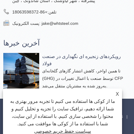
پیشرفته ، شهر لیاوشنگ ، استان شاندونگ ، چین
تلفن:
+86-18063598372
jake@whtsteel.com
پست الکترونیک:
آخرین خبرها
رویکردهای زنجیره ای نگهداری در صنعت
فولاد
تا همین اواخر، کاهش انتشار گازهای گلخانه‌ای
(GHG) توسط صنعت با اعمال تغییرات در CFP
به‌روز شده به مشتریان منتقل می‌شد.
X
ما از کوکی ها استفاده می کنیم تا تجربه مرور بهتری به
دانلود کنید
اخبار
محصولات
درباره ما
صفحه اصلی
شما ارائه دهیم، ترافیک سایت را تجزیه و تحلیل کنیم و
محتوا را شخصی سازی کنیم. با استفاده از این سایت،
RSS
Sitemap
پیوندها
با ما تماس بگیرید
ارسال استعلام
شما با استفاده ما از کوکی ها موافقت می کنید.
XML
Privacy Policy
سیاست حفظ حریم خصوصی